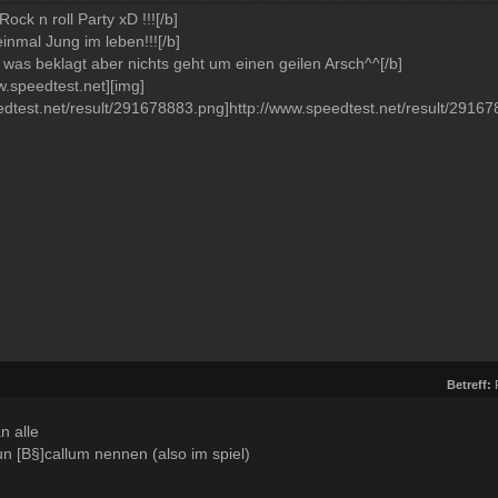
ock n roll Party xD !!![/b]
einmal Jung im leben!!![/b]
s was beklagt aber nichts geht um einen geilen Arsch^^[/b]
.speedtest.net][img]
edtest.net/result/291678883.png]http://www.speedtest.net/result/291678
Betreff:
n alle
un [B§]callum nennen (also im spiel)