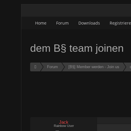
Home
Forum
Downloads
Registrier
dem B§ team joinen
Forum
[B§] Member werden - Join us
Jack
Rainbow User