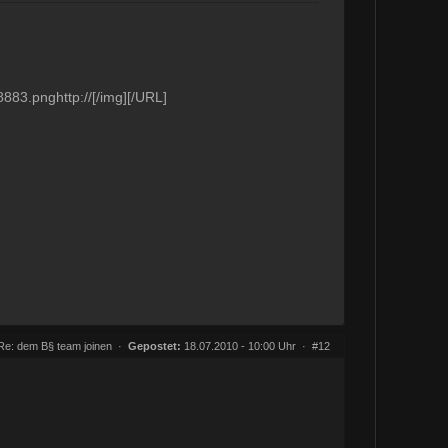
883.pnghttp://[/img][/URL]
Re: dem B§ team joinen
·
Gepostet:
18.07.2010 - 10:00 Uhr ·
#12