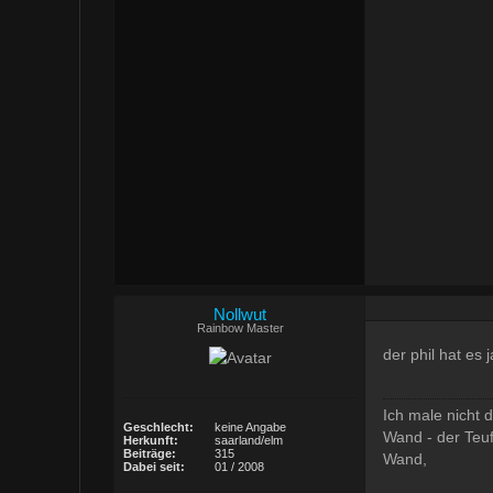
Nollwut
Rainbow Master
der phil hat es 
Ich male nicht 
Geschlecht:
keine Angabe
Wand - der Teuf
Herkunft:
saarland/elm
Beiträge:
315
Wand,
Dabei seit:
01 / 2008