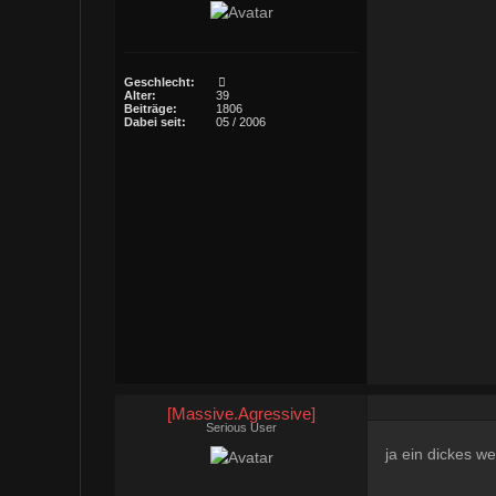
Geschlecht:
Alter:
39
Beiträge:
1806
Dabei seit:
05 / 2006
[Massive.Agressive]
Serious User
ja ein dickes w