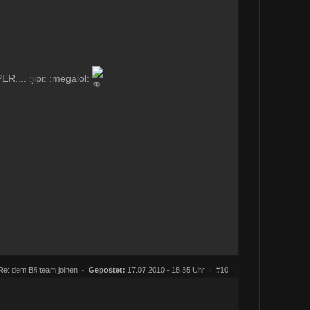
R.... :jipi: :megalol:
Re: dem B§ team joinen
·
Gepostet:
17.07.2010 - 18:35 Uhr ·
#10