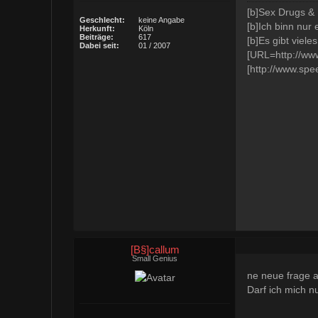
[b]Sex Drugs & R
Geschlecht:
keine Angabe
[b]Ich binn nur 
Herkunft:
Köln
Beiträge:
617
[b]Es gibt viele
Dabei seit:
01 / 2007
[URL=http://www
[http://www.spe
[B§]callum
Small Genius
ne neue frage a
Darf ich mich n