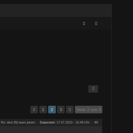
1
2
3
Seite 2 von 3
Re: dem B§ team joinen
·
Gepostet:
17.07.2010 - 15:49 Uhr ·
#9