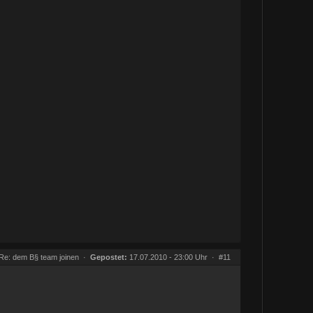
Re: dem B§ team joinen
·
Gepostet:
17.07.2010 - 23:00 Uhr ·
#11