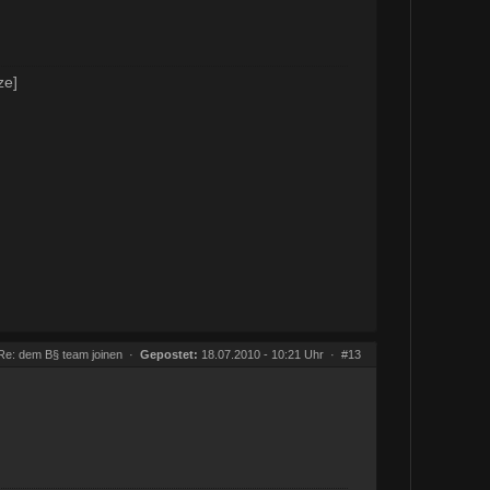
ze]
Re: dem B§ team joinen
·
Gepostet:
18.07.2010 - 10:21 Uhr ·
#13