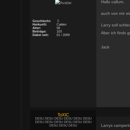
Hallo callum,
auch von mir ei
Geschlecht:
Larry soll schl
Herkunft:
Calden
Alter:
58
Beiträge:
103
Aber ich finds g
Dabei seit:
01 / 2009
Jack
ToXIC
DESU DESU DESU DESU DESU DESU
DESU DESU DESU DESU DESU DESU
Larrys campertu
DESU DESU DESU