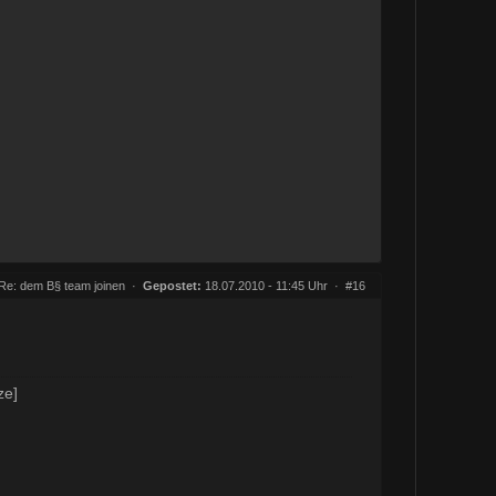
Re: dem B§ team joinen
·
Gepostet:
18.07.2010 - 11:45 Uhr ·
#16
ze]