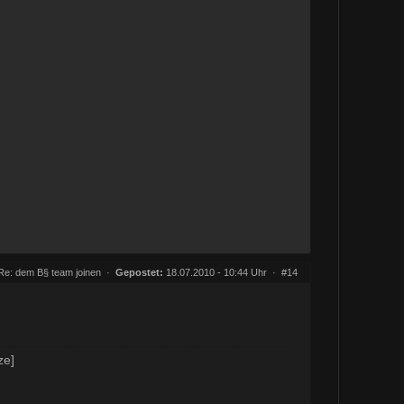
Re: dem B§ team joinen
·
Gepostet:
18.07.2010 - 10:44 Uhr ·
#14
ze]