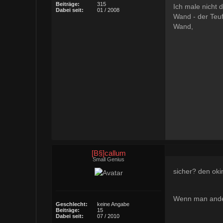
Beiträge:
315
Ich male nicht 
Dabei seit:
01 / 2008
Wand - der Teuf
Wand,
[B§]callum
Small Genius
sicher? den ok
Wenn man andere
Geschlecht:
keine Angabe
Beiträge:
15
Dabei seit:
07 / 2010