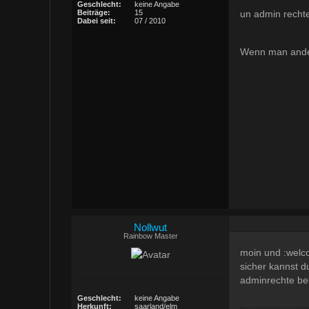
Geschlecht:
keine Angabe
un admin rechte
Beiträge:
15
Dabei seit:
07 / 2010
Wenn man andere
Nollwut
Rainbow Master
moin und :welc
sicher kannst d
adminrechte be
Geschlecht:
keine Angabe
Herkunft:
saarland/elm