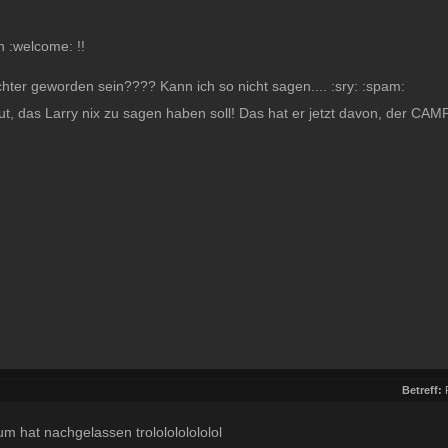
n :welcome: !!
echter geworden sein???? Kann ich so nicht sagen.... :sry: :spam:
ut, das Larry nix zu sagen haben soll! Das hat er jetzt davon, der CAMPE
Betreff:
m hat nachgelassen trololololololol