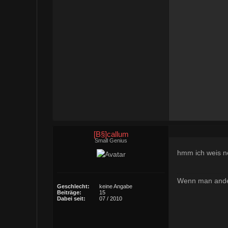
[B§]callum
Small Genius
hmm ich weis ne
Wenn man andere
Geschlecht:
keine Angabe
Beiträge:
15
Dabei seit:
07 / 2010