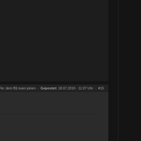
Re: dem B§ team joinen
·
Gepostet:
18.07.2010 - 11:07 Uhr ·
#15